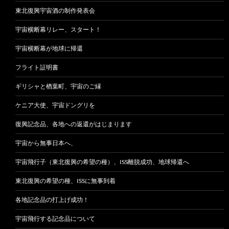
東北復興宇宙酒の制作発表会
宇宙横断幕リレー、スタート！
宇宙横断幕が地球に帰還
フライト証明書
ギリシャと楢葉町、宇宙のご縁
ケニア大使、宇宙ドングリを
復興記念品、各地への返還がはじまります
宇宙から無事日本へ、
宇宙飛行子（東北復興の希望の種）、ISS離脱成功、地球帰還へ
東北復興の希望の種、ISSに無事到着
各地記念品の打上げ成功！
宇宙飛行する記念品について