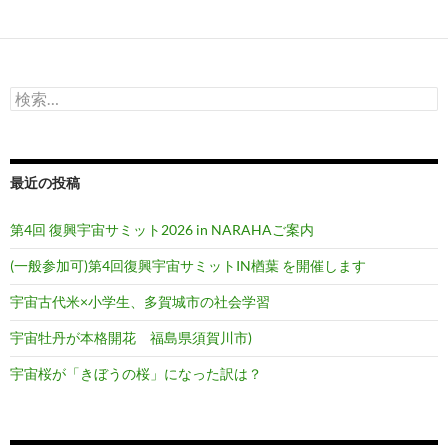
検
索:
最近の投稿
第4回 復興宇宙サミット2026 in NARAHAご案内
(一般参加可)第4回復興宇宙サミットIN楢葉 を開催します
宇宙古代米×小学生、多賀城市の社会学習
宇宙牡丹が本格開花 福島県須賀川市)
宇宙桜が「きぼうの桜」になった訳は？