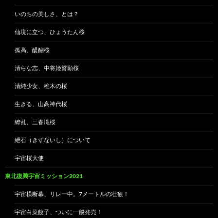
いのちの美しさ、とは？
仙境に立つ、ひょうたん桜
孤高、醍醐桜
清らな志、中将姫誓願桜
清純少女、稚木の桜
生きる、山高神代桜
繚乱、三春滝桜
紲石（きずないし）について
宇宙桜大使
東北復興宇宙ミッション2021
宇宙横断幕、リレー中。7メートルの壮観！
宇宙白菜餃子、ついに一般発売！