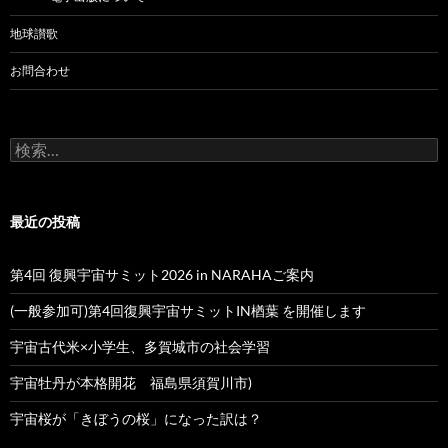
地球讃歌
お問合わせ
検
索:
最近の投稿
第4回 復興宇宙サミット2026 in NARAHAご案内
(一般参加可)第4回復興宇宙サミットIN楢葉 を開催します
宇宙古代米×小学生、多賀城市の社会学習
宇宙牡丹が本格開花 福島県須賀川市)
宇宙桜が「きぼうの桜」になった訳は？