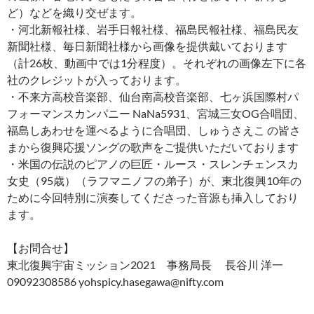
ど）などを織り交ぜます。
・河北新報社様、岩手日報社様、福島民報社様、福島民友
新聞社様、毎日新聞社様から画像を提供戴いております
（計26枚、動画中では1分程度）。それぞれの画像左下に各
社のクレジットが入っております。
・不来方高校音楽部、仙台南高校音楽部、七ヶ浜国際村パ
フォーマンスカンパニー NaNa5931、宮城三女OG合唱団、
福島しあわせを運べるように合唱団、しゅうさえこ の皆さ
まから復興応援ソングの歌声をご提供いただいております
・米国の伝説のピアノの巨匠・ルース・スレンチェンスカ
女史（95歳）（ラフマニノフの弟子）が、東北復興10年の
ために今回特別に演奏してくださった音源も挿入しており
ます。
【お問合せ】
東北復興宇宙ミッション2021 事務局長 長谷川 洋一
09092308586 yohspicy.hasegawa@nifty.com