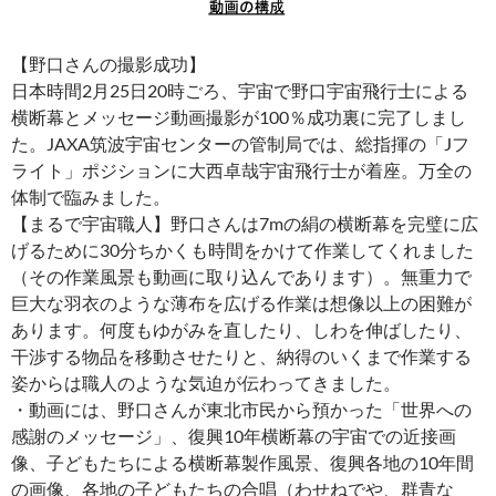
【野口さんの撮影成功】
日本時間2月25日20時ごろ、宇宙で野口宇宙飛行士による
横断幕とメッセージ動画撮影が100％成功裏に完了しまし
た。JAXA筑波宇宙センターの管制局では、総指揮の「Jフ
ライト」ポジションに大西卓哉宇宙飛行士が着座。万全の
体制で臨みました。
【まるで宇宙職人】野口さんは7mの絹の横断幕を完璧に広
げるために30分ちかくも時間をかけて作業してくれました
（その作業風景も動画に取り込んであります）。無重力で
巨大な羽衣のような薄布を広げる作業は想像以上の困難が
あります。何度もゆがみを直したり、しわを伸ばしたり、
干渉する物品を移動させたりと、納得のいくまで作業する
姿からは職人のような気迫が伝わってきました。
・動画には、野口さんが東北市民から預かった「世界への
感謝のメッセージ」、復興10年横断幕の宇宙での近接画
像、子どもたちによる横断幕製作風景、復興各地の10年間
の画像、各地の子どもたちの合唱（わせねでや、群青な