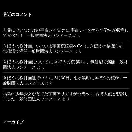
最近のコメント
世界にひとつだけの宇宙シイタケ
に
宇宙シイタケを小学生が収穫し
て食べた！ | 一般財団法人ワンアース
より
きぼうの桜計画、いよいよ宇宙桜植樹へGo!
に
きぼうの桜 第1号、
気仙沼で満開一般財団法人ワンアース
より
きぼうの桜計画について
に
きぼうの桜 第1号、気仙沼で満開一般財
団法人ワンアース
より
きぼうの桜計画進行中！
に
3月30日、七ヶ浜町にきぼうの桜が！一
般財団法人ワンアース
より
福島の少年少女が育てた宇宙アサガオが台湾へ
に
台湾大使と懇談し
ました一般財団法人ワンアース
より
アーカイブ