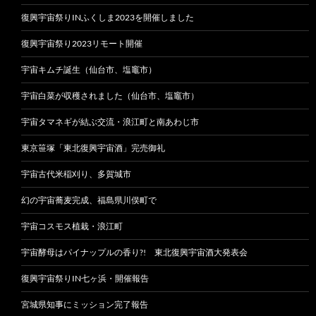
復興宇宙祭りINふくしま2023を開催しました
復興宇宙祭り2023リモート開催
宇宙キムチ誕生（仙台市、塩竈市）
宇宙白菜が収穫されました（仙台市、塩竈市）
宇宙タマネギが結ぶ交流・浪江町と南あわじ市
東京笹塚「東北復興宇宙酒」完売御礼
宇宙古代米稲刈り、多賀城市
幻の宇宙蕎麦完成、福島県川俣町で
宇宙コスモス植栽・浪江町
宇宙酵母はパイナップルの香り?! 東北復興宇宙酒大発表会
復興宇宙祭りIN七ヶ浜・開催報告
宮城県知事にミッション完了報告