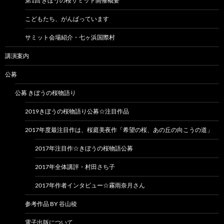
第1回 きぼうの桜サミット開催概要
こどもたち、がんばっています
サミット会場紹介・七ヶ浜国際村
講演案内
公募
公募 きぼうの桜物語り
2019きぼうの桜物語り公募☆注目作品
2017年度最注目作は、桜庭美夜作「希望の桜、あの丘の向こうの道」
2017年注目作☆きぼうの桜物語公募
2017年全体講評・村田さち子
2017年作者インタビュー☆霧雨奈月さん
参考作品 BY 谷山稜
電子出版について