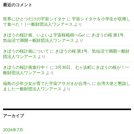
最近のコメント
世界にひとつだけの宇宙シイタケ
に
宇宙シイタケを小学生が収穫し
て食べた！ | 一般財団法人ワンアース
より
きぼうの桜計画、いよいよ宇宙桜植樹へGo!
に
きぼうの桜 第1号、
気仙沼で満開一般財団法人ワンアース
より
きぼうの桜計画について
に
きぼうの桜 第1号、気仙沼で満開一般財
団法人ワンアース
より
きぼうの桜計画進行中！
に
3月30日、七ヶ浜町にきぼうの桜が！一
般財団法人ワンアース
より
福島の少年少女が育てた宇宙アサガオが台湾へ
に
台湾大使と懇談し
ました一般財団法人ワンアース
より
アーカイブ
2026年7月