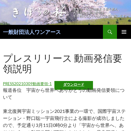
コ
ン
テ
ン
検
ツ
一般財団法人ワンアース
索
へ
メインメ
ス
ニュー
キ
プレスリリース 動画発信要
ッ
領説明
プ
PRESS20210309動画要領-1
ダウンロード
報道各位 宇宙から世界へありがとうの動画発信要領につ
いて
東北復興宇宙ミッション2021事業の一環で、国際宇宙ステ
ーション・野口聡一宇宙飛行士による撮影が成功しました
ので、予定通り3月11日0時0分より「宇宙から世界へ、あ