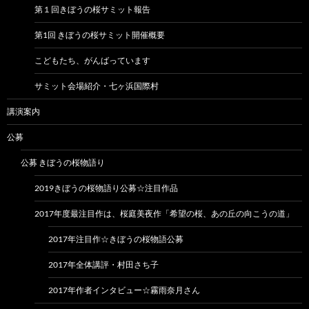
第１回きぼうの桜サミット報告
第1回 きぼうの桜サミット開催概要
こどもたち、がんばっています
サミット会場紹介・七ヶ浜国際村
講演案内
公募
公募 きぼうの桜物語り
2019きぼうの桜物語り公募☆注目作品
2017年度最注目作は、桜庭美夜作「希望の桜、あの丘の向こうの道」
2017年注目作☆きぼうの桜物語公募
2017年全体講評・村田さち子
2017年作者インタビュー☆霧雨奈月さん