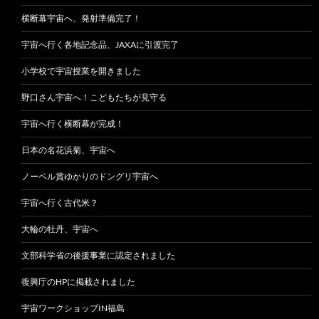
横断幕宇宙へ、発射準備完了！
宇宙へ行く各地記念品、JAXAに引渡完了
小学校で宇宙授業を開きました
野口さん宇宙へ！こどもたちが見守る
宇宙へ行く横断幕が完成！
日本の名花浜菊、宇宙へ
ノーベル賞ゆかりのドングリ宇宙へ
宇宙へ行く古代米？
大輪の牡丹、宇宙へ
文部科学省の後援事業に認定されました
復興庁のHPに掲載されました
宇宙ワークショップIN福島