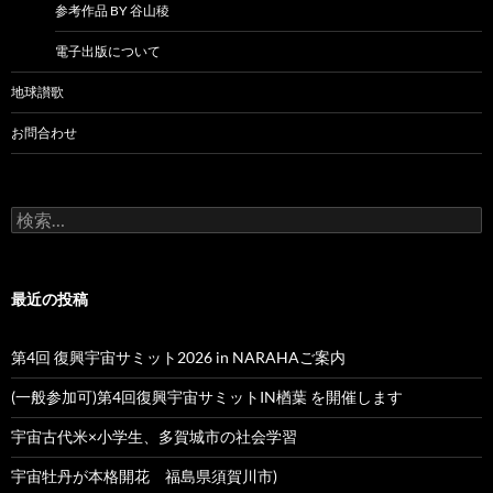
参考作品 BY 谷山稜
電子出版について
地球讃歌
お問合わせ
検
索:
最近の投稿
第4回 復興宇宙サミット2026 in NARAHAご案内
(一般参加可)第4回復興宇宙サミットIN楢葉 を開催します
宇宙古代米×小学生、多賀城市の社会学習
宇宙牡丹が本格開花 福島県須賀川市)