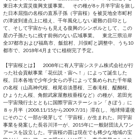
東日本大震災復興支援事業。 その種が8ヶ月半宇宙を旅し
た日本屈指の名桜の直系子孫（宇宙桜）を被災地全市町村
の津波到達点上に植え、千年風化しない避難の目印とし
て、そして宇宙からも見える復興のシンボルとして、この
星の子孫たちに残す前例のない広域事業。 東北三県沿岸
全37都市および福島市、飯舘村、川俣町と調整中、うち10
都市で、2018年4月までに植樹完了予定。
【宇宙桜とは】 2008年に有人宇宙システム株式会社が行
った社会貢献事業「花伝説・宙へ！」によって誕生した
桜。日本各地で少年少女らの手によって集められた千年級
の名桜（山高神代桜、根尾谷淡墨桜、三春滝桜、醍醐桜、
ひょうたん桜、角館武家屋敷枝垂桜など）の種が、若田光
一宇宙飛行士とともに国際宇宙ステーション「きぼう」に
８ヶ月半（2008.11/15から2009.7/31）滞在し、地球帰還後
にそのごく一部が発芽して「宇宙桜」が生まれた。同宇宙
事業を発案した長谷川洋一が、2015年に一般財団法人ワン
アースを設立した。宇宙桜の苗は現在でも稀少な地域の宝