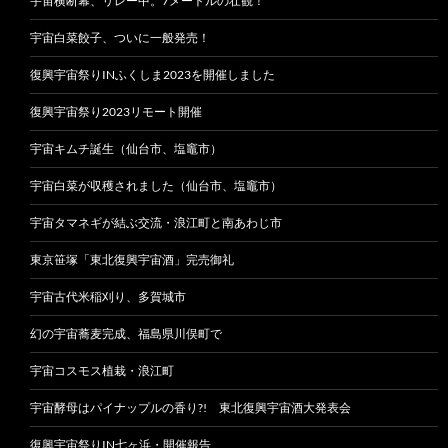
宇宙横断幕、リレー中。7メートルの壮観！
宇宙白菜餃子、ついに一般発売！
復興宇宙祭りINふくしま2023を開催しました
復興宇宙祭り2023リモート開催
宇宙キムチ誕生（仙台市、塩竈市）
宇宙白菜が収穫されました（仙台市、塩竈市）
宇宙タマネギが結ぶ交流・浪江町と南あわじ市
東京笹塚「東北復興宇宙酒」完売御礼
宇宙古代米稲刈り、多賀城市
幻の宇宙蕎麦完成、福島県川俣町で
宇宙コスモス植栽・浪江町
宇宙酵母はパイナップルの香り?! 東北復興宇宙酒大発表会
復興宇宙祭りIN七ヶ浜・開催報告