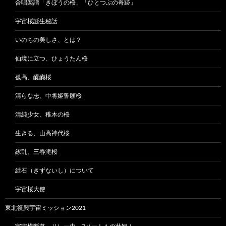
合唱楽譜「きぼうの桜」「ひとつぶの奇跡」
宇宙桜誕生秘話
いのちの美しさ、とは？
仙境に立つ、ひょうたん桜
孤高、醍醐桜
清らな志、中将姫誓願桜
清純少女、稚木の桜
生きる、山高神代桜
繚乱、三春滝桜
紲石（きずないし）について
宇宙桜大使
東北復興宇宙ミッション2021