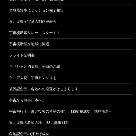
宮城県知事にミッション完了報告
東北復興宇宙酒の制作発表会
宇宙横断幕リレー、スタート！
宇宙横断幕が地球に帰還
フライト証明書
ギリシャと楢葉町、宇宙のご縁
ケニア大使、宇宙ドングリを
復興記念品、各地への返還がはじまります
宇宙から無事日本へ、
宇宙飛行子（東北復興の希望の種）、ISS離脱成功、地球帰還へ
東北復興の希望の種、ISSに無事到着
各地記念品の打上げ成功！