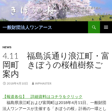
コ
ン
テ
ン
検
ツ
一般財団法人ワンアース
索
へ
メインメ
ス
ニュー
キ
NEWS
ッ
4.11 福島浜通り浪江町・富
プ
岡町 きぼうの桜植樹祭ご
案内
2018年4月10日
WPMASTER
【報道各位】 詳細資料はコチラをクリック
福島県浪江町および富岡町は2018年4月11日、一般財団
法人ワンアースが主催する「きぼうの桜」計画の一環とし