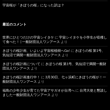
宇宙桜が「きぼうの桜」になった訳は？
最近のコメント
世界にひとつだけの宇宙シイタケ
に
宇宙シイタケを小学生が収穫し
て食べた！ | 一般財団法人ワンアース
より
きぼうの桜計画、いよいよ宇宙桜植樹へGo!
に
きぼうの桜 第1号、
気仙沼で満開一般財団法人ワンアース
より
きぼうの桜計画について
に
きぼうの桜 第1号、気仙沼で満開一般財
団法人ワンアース
より
きぼうの桜計画進行中！
に
3月30日、七ヶ浜町にきぼうの桜が！一
般財団法人ワンアース
より
福島の少年少女が育てた宇宙アサガオが台湾へ
に
台湾大使と懇談し
ました一般財団法人ワンアース
より