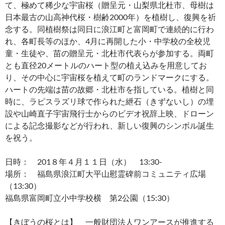
て、極めて稀少な宇宙桜（贈呈元・山梨県北杜市、母樹は
日本最古の山高神代桜・樹齢2000年）を植樹し、復興を祈
念する。同植樹祭は同日に浪江町と富岡町で連続的に行わ
れ、各町長等のほか、4月に再開した小・中学校の全校児
童・生徒や、苗の贈呈元・北杜市代表らが参加する。両町
とも直径20メートルのハート型の植え込みを用意してお
り、その中心に宇宙桜を植えて町のランドマークにする。
ハートの先端は苗の故郷・北杜市を指している。植樹と同
時に、ラピスラズリ球で作られた紲石（きずないし）の埋
設や山崎直子宇宙飛行士からのビデオ祝辞上映、ドローン
による記念撮影などが行われ、新しい復興のシンボル誕生
を祝う。
日時： 201８年４月１１日（水） 13:30-
場所： 福島県浪江町大平山慰霊碑前コミュニティ広場
（13:30）
福島県富岡町立小中学校横 第2公園（15:30）
【きぼうの桜とは】 一般財団法人ワンアースが推進する