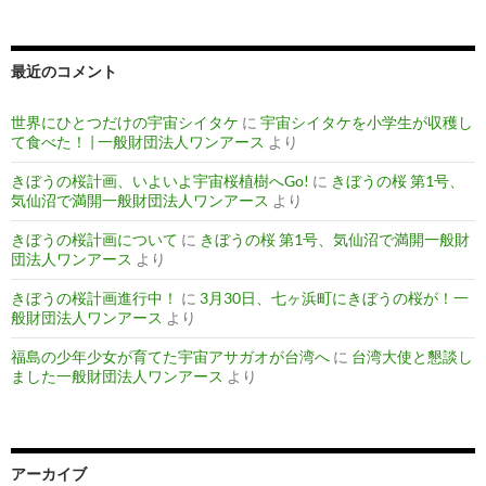
最近のコメント
世界にひとつだけの宇宙シイタケ
に
宇宙シイタケを小学生が収穫し
て食べた！ | 一般財団法人ワンアース
より
きぼうの桜計画、いよいよ宇宙桜植樹へGo!
に
きぼうの桜 第1号、
気仙沼で満開一般財団法人ワンアース
より
きぼうの桜計画について
に
きぼうの桜 第1号、気仙沼で満開一般財
団法人ワンアース
より
きぼうの桜計画進行中！
に
3月30日、七ヶ浜町にきぼうの桜が！一
般財団法人ワンアース
より
福島の少年少女が育てた宇宙アサガオが台湾へ
に
台湾大使と懇談し
ました一般財団法人ワンアース
より
アーカイブ