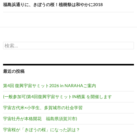
ビ
福島浜通りに、きぼうの桜！植樹祭は和やかに2018
ゲ
ー
シ
検
ョ
索:
ン
最近の投稿
第4回 復興宇宙サミット2026 in NARAHAご案内
(一般参加可)第4回復興宇宙サミットIN楢葉 を開催します
宇宙古代米×小学生、多賀城市の社会学習
宇宙牡丹が本格開花 福島県須賀川市)
宇宙桜が「きぼうの桜」になった訳は？