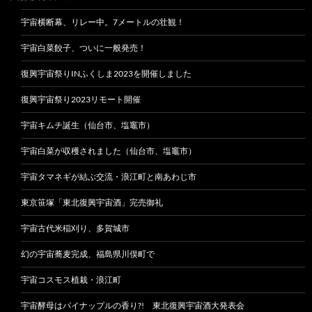
宇宙横断幕、リレー中。7メートルの壮観！
宇宙白菜餃子、ついに一般発売！
復興宇宙祭りINふくしま2023を開催しました
復興宇宙祭り2023リモート開催
宇宙キムチ誕生（仙台市、塩竈市）
宇宙白菜が収穫されました（仙台市、塩竈市）
宇宙タマネギが結ぶ交流・浪江町と南あわじ市
東京笹塚「東北復興宇宙酒」完売御礼
宇宙古代米稲刈り、多賀城市
幻の宇宙蕎麦完成、福島県川俣町で
宇宙コスモス植栽・浪江町
宇宙酵母はパイナップルの香り?! 東北復興宇宙酒大発表会