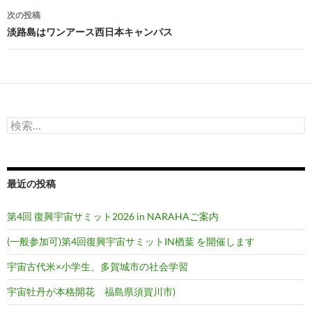
ナ
次の投稿
ビ
淡路島はワンアース西日本キャンパス
ゲ
ー
シ
検
ョ
索:
ン
最近の投稿
第4回 復興宇宙サミット2026 in NARAHAご案内
(一般参加可)第4回復興宇宙サミットIN楢葉 を開催します
宇宙古代米×小学生、多賀城市の社会学習
宇宙牡丹が本格開花 福島県須賀川市)