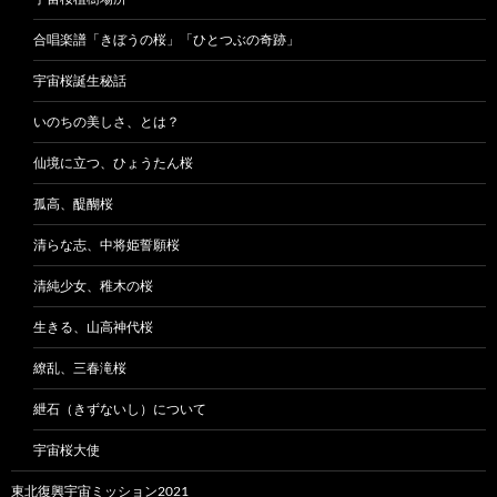
合唱楽譜「きぼうの桜」「ひとつぶの奇跡」
宇宙桜誕生秘話
いのちの美しさ、とは？
仙境に立つ、ひょうたん桜
孤高、醍醐桜
清らな志、中将姫誓願桜
清純少女、稚木の桜
生きる、山高神代桜
繚乱、三春滝桜
紲石（きずないし）について
宇宙桜大使
東北復興宇宙ミッション2021