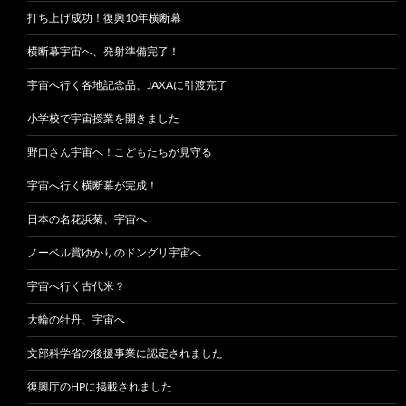
打ち上げ成功！復興10年横断幕
横断幕宇宙へ、発射準備完了！
宇宙へ行く各地記念品、JAXAに引渡完了
小学校で宇宙授業を開きました
野口さん宇宙へ！こどもたちが見守る
宇宙へ行く横断幕が完成！
日本の名花浜菊、宇宙へ
ノーベル賞ゆかりのドングリ宇宙へ
宇宙へ行く古代米？
大輪の牡丹、宇宙へ
文部科学省の後援事業に認定されました
復興庁のHPに掲載されました