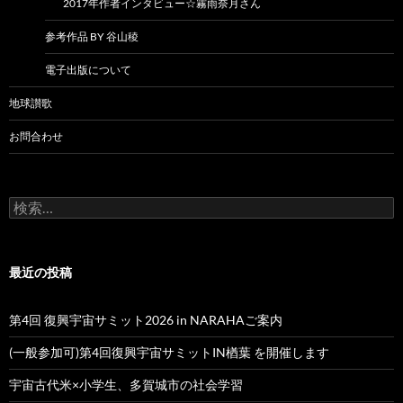
2017年作者インタビュー☆霧雨奈月さん
参考作品 BY 谷山稜
電子出版について
地球讃歌
お問合わせ
検
索:
最近の投稿
第4回 復興宇宙サミット2026 in NARAHAご案内
(一般参加可)第4回復興宇宙サミットIN楢葉 を開催します
宇宙古代米×小学生、多賀城市の社会学習