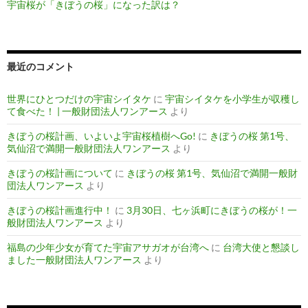
宇宙桜が「きぼうの桜」になった訳は？
最近のコメント
世界にひとつだけの宇宙シイタケ
に
宇宙シイタケを小学生が収穫し
て食べた！ | 一般財団法人ワンアース
より
きぼうの桜計画、いよいよ宇宙桜植樹へGo!
に
きぼうの桜 第1号、
気仙沼で満開一般財団法人ワンアース
より
きぼうの桜計画について
に
きぼうの桜 第1号、気仙沼で満開一般財
団法人ワンアース
より
きぼうの桜計画進行中！
に
3月30日、七ヶ浜町にきぼうの桜が！一
般財団法人ワンアース
より
福島の少年少女が育てた宇宙アサガオが台湾へ
に
台湾大使と懇談し
ました一般財団法人ワンアース
より