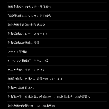
復興宇宙祭りIN七ヶ浜・開催報告
宮城県知事にミッション完了報告
東北復興宇宙酒の制作発表会
宇宙横断幕リレー、スタート！
宇宙横断幕が地球に帰還
フライト証明書
ギリシャと楢葉町、宇宙のご縁
ケニア大使、宇宙ドングリを
復興記念品、各地への返還がはじまります
宇宙から無事日本へ、
宇宙飛行子（東北復興の希望の種）、ISS離脱成功、地球帰還へ
東北復興の希望の種、ISSに無事到着