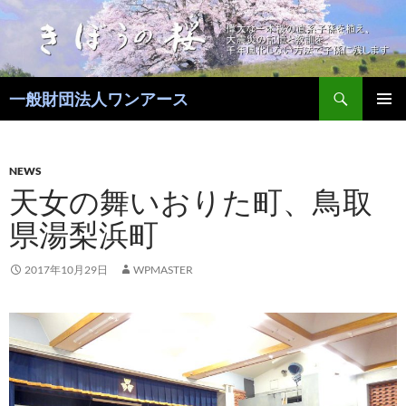
コ
ン
テ
ン
検
ツ
一般財団法人ワンアース
索
へ
メインメ
ス
ニュー
キ
NEWS
ッ
天女の舞いおりた町、鳥取
プ
県湯梨浜町
2017年10月29日
WPMASTER